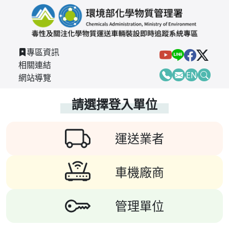
跳到主要內容
環
Youtube
Line
Faceboo
Twitt
:::
專區資訊
相關連結
EN
網站導覽
Telephone
EMail
Searc
:::
請選擇登入單位
運送業者
車機廠商
管理單位