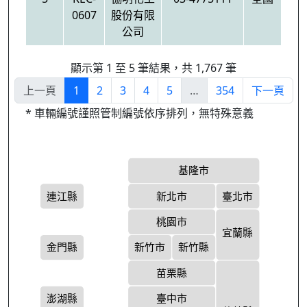
0607
股份有限
公司
顯示第 1 至 5 筆結果，共 1,767 筆
上一頁
1
2
3
4
5
…
354
下一頁
* 車輛編號謹照管制編號依序排列，無特殊意義
基隆市
連江縣
新北市
臺北市
桃園市
宜蘭縣
金門縣
新竹市
新竹縣
苗栗縣
澎湖縣
臺中市